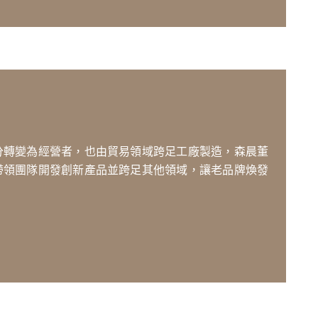
分轉變為經營者，也由貿易領域跨足工廠製造，森晨董
帶領團隊開發創新產品並跨足其他領域，讓老品牌煥發