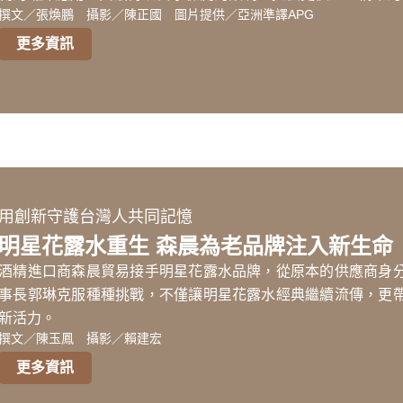
撰文／張煥鵬 攝影／陳正國 圖片提供／亞洲準譯APG
更多資訊
用創新守護台灣人共同記憶
明星花露水重生 森晨為老品牌注入新生命
酒精進口商森晨貿易接手明星花露水品牌，從原本的供應商身
事長郭琳克服種種挑戰，不僅讓明星花露水經典繼續流傳，更
新活力。
撰文／陳玉鳳 攝影／賴建宏
更多資訊