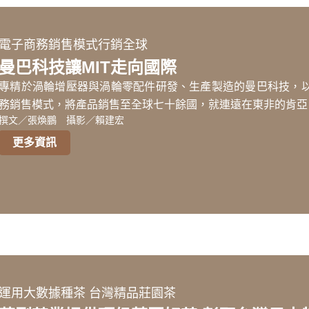
電子商務銷售模式行銷全球
曼巴科技讓MIT走向國際
專精於渦輪增壓器與渦輪零配件研發、生產製造的曼巴科技，
務銷售模式，將產品銷售至全球七十餘國，就連遠在東非的肯亞
撰文／張煥鵬 攝影／賴建宏
更多資訊
運用大數據種茶 台灣精品莊園茶