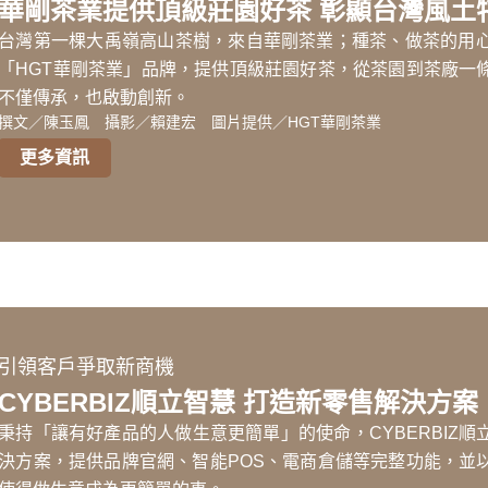
華剛茶業提供頂級莊園好茶 彰顯台灣風土
台灣第一棵大禹嶺高山茶樹，來自華剛茶業；種茶、做茶的用
「HGT華剛茶業」品牌，提供頂級莊園好茶，從茶園到茶廠一
不僅傳承，也啟動創新。
撰文／陳玉鳳 攝影／賴建宏 圖片提供／HGT華剛茶業
更多資訊
引領客戶爭取新商機
CYBERBIZ順立智慧 打造新零售解決方案
秉持「讓有好產品的人做生意更簡單」的使命，CYBERBIZ
決方案，提供品牌官網、智能POS、電商倉儲等完整功能，並