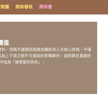
評推薦
將帥春秋
將帥會
價值
板材料、特殊不鏽鋼與高階金屬粉末三大核心領域，不僅
成為上下游之間不可或缺的策略夥伴。面對瞬息萬變的
中成為「被需要的角色」。