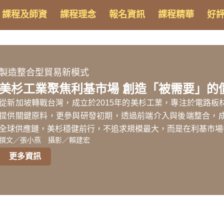
課程及師資
課程理念
報名資訊
課程精華
好
製造整合型貿易新模式
美杉工業聚焦利基市場 創造「被需要」的
從新加坡轉戰台灣，成立於2015年的美杉工業，專注於電路
提供關鍵原料，更參與研發初期，透過前端介入與後端整合，
全球供應鏈，美杉穩健前行，不追求規模最大，而是在利基市場
撰文／張小燕 攝影／賴建宏
更多資訊