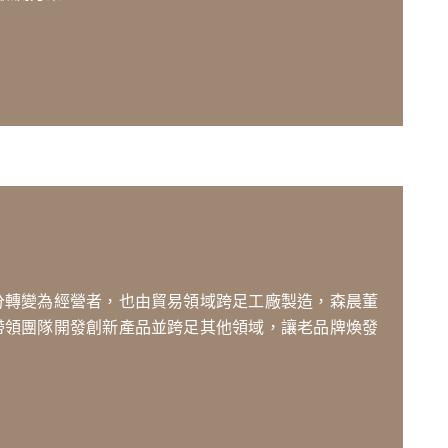
分轉變為經營者，也由貿易領域跨足工廠製造，森晨董
帶領團隊開發創新產品並跨足其他領域，讓老品牌煥發