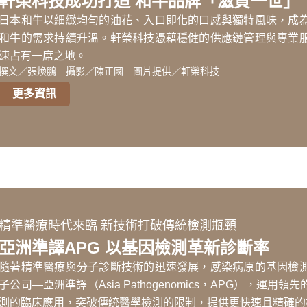
軒榮科技成功打造 和牛品牌「滋賀一世」
日本和牛以細緻均勻的油花、入口即化的口感與獨特風味，成
和牛的需求持續升溫。軒榮科技憑藉穩健的供應鏈管理與專業
速占有一席之地。
撰文／張煥鵬 攝影／陳正國 圖片提供／軒榮科技
更多資訊
精準醫療時代來臨 新技術打破傳統檢測瓶頸
亞洲準譯APG 以基因檢測革新診斷率
隨著精準醫療與分子診斷技術的迅速發展，感染病原的基因檢
子公司—亞洲準譯（Asia Pathogenomics，APG），
測的臨床應用，突破傳統醫學檢測的限制，提供更快速且精確的