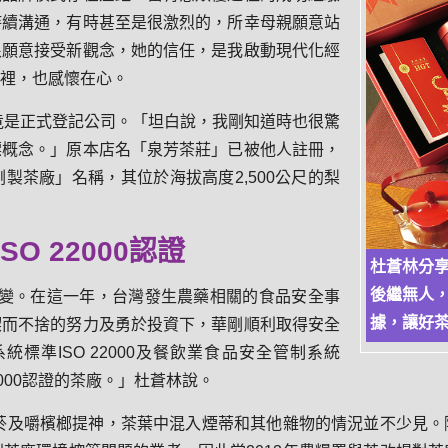
持續溝通，有時甚至是很激烈的，所幸母親願意站
很願意接受新觀念，她的信任，是我啟動現代化經
裡，也感懷在心。
竟是正式登記公司。「坦白說，我剛知道時也很驚
標概念。」原本店名「泉芳茶莊」已被他人註冊，
製茶廠」名稱，其位於海拔高度2,500公尺的梨
O 22000認證
杜蒼林分
後繼無人
改變。在這一年，台灣發生農藥相關的食品安全事
據，讓好
鍥而不捨的努力及勇於投資下，華剛順利取得安全
標準ISO 22000及餐飲業食品安全管制系統
2000認證的茶廠。」杜蒼林說。
菸及嚼檳榔提神，茶葉中混入煙蒂和其他雜物的情況並不少見。