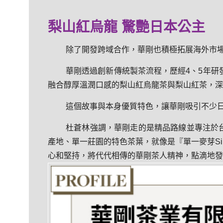
梨山紅烏龍 驚艷日本公主
除了開發跨域合作，華剛也積極拓展海外市
華剛透過創新傳統製茶流程，歷經4、5年研
融合醇厚溫潤口感的梨山紅烏龍茶與梨山紅茶，深
這個故事與本身優質特色，讓華剛吸引不少
杜蒼林強調，華剛走的是精品路線並專注於
產地、單一莊園的特色茶葉，就像是『單一麥芽Si
心和堅持，將代代相傳的華剛茶人精神，點滴地發