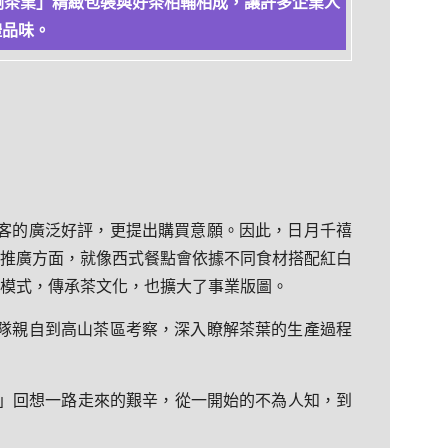
剛茶業」精緻包裝與好茶相輔相成，讓許多企業人
禮品味。
客的廣泛好評，更提出購買意願。因此，日月千禧
推廣方面，就像西式餐點會依據不同食材搭配紅白
模式，傳承茶文化，也擴大了事業版圖。
隊親自到高山茶區考察，深入瞭解茶葉的生產過程
。」回想一路走來的艱辛，從一開始的不為人知，到