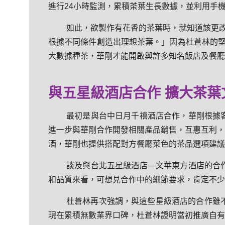
進行24小時監測，累積茶葉生長數據，並利用手
如此，欲製作有花香的茶葉時，就知道該更
根據不同條件創造出理想茶葉。」因為杜蒼林的
大數據種茶，華剛才能開啟與許多知名飯店及餐廳
與五星級酒店合作 擴大茶葉
最初是與台中日月千禧酒店合作，華剛根據
進一步與華剛合作開發相關產品銷售，互惠互利，
酒，華剛也提供搭配對方餐廳菜色的茶品選項建議
談及與台北五星級酒店—文華東方酒店的合
和品質來看，可想見合作中的細節要求，肯定不少
杜蒼林再次強調，與這些星級酒店的合作雖
現在累積無數業界口碑，杜蒼林證明當初推廣自有