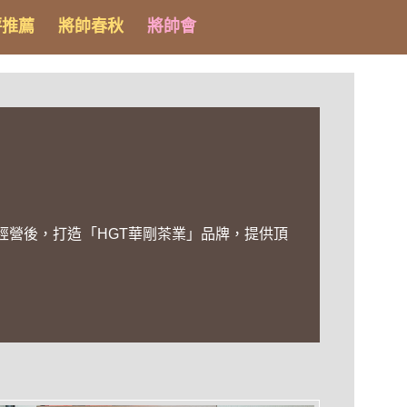
評推薦
將帥春秋
將帥會
經營後，打造「HGT華剛茶業」品牌，提供頂
。