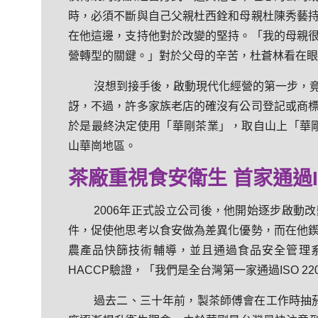
時，必須不斷與自己父親杜西銓和母親杜陳秀藝
在他這邊，支持他對於改變的堅持。「我的母親
營轉型的關鍵。」對於父母的辛苦，杜蒼林看在眼
沒想到接手後，啟動現代化經營的第一步，
訝，不過，許多家族老店的確沒有公司登記或商
於是最終決定使用「華剛茶業」，取自山上「華剛
山華崗地區。
茶廠重視食安衛生 首家通過IS
2006年正式設立公司後，他開始逐步啟動
件，促使他思考以食安做為差異化優勢，而在他
農產品快篩技術輔導，並且通過食品安全管理系統
HACCP驗證，「我們是全台灣第一家通過ISO 2
過去二、三十年前，製茶師傅會在工作時抽