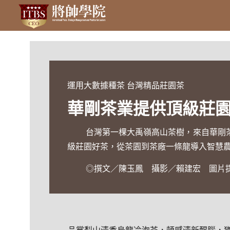
運用大數據種茶 台灣精品莊園茶
華剛茶業提供頂級莊園
台灣第一棵大禹嶺高山茶樹，來自華剛
級莊園好茶，從茶園到茶廠一條龍導入智慧
◎撰文／陳玉鳳 攝影／賴建宏 圖片提