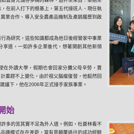
猶如置身充滿芬多精的森林，這杯茶來自：華剛茶
傳承，在前人打下的根基上，第五代接班人、現任執
、異業合作、導入安全農產品機制及產銷履歷到啟
者行為研究，這些知識都成為他日後經營家中事業
分享道，一如許多企業後代，想著開創其他新領
使在外讀大學，假期也會回家分攤父母辛勞，賣
，計畫趕不上變化，由於祖父腦瘤復發，他毅然回
建議下，他在2006年正式接手家族事業。
開始
但許多的苦其實不足為外人道。例如，杜蒼林看不
或品牌模式存在差距，當有意顛覆過往的成功經驗