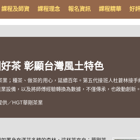
課程及師資
課程理念
報名資訊
課程精華
好
好茶 彰顯台灣風土特色
茶業；種茶、做茶的用心，延續百年。第五代接班人杜蒼林接手
農業設備，以及將師傅經驗轉換為數據，不僅傳承，也啟動創新
供／HGT華剛茶業