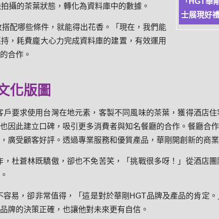
「HGT華
機拍攝的茶葉狀態，轉化為資料庫中的數據。
士展現好
改搭配哪些條件，就能得出花香。「現在，我們能
堅持，耗費龐大心力完成資料庫的建置，有效運用
的合作。
文化版圖
客戶要求使用台灣在地元素，客製不同風味的茶葉，獲得酒店住
也因此建立口碑，吸引更多消費者與知名餐廳的合作。餐廳合作
，廣受顧客好評。透過專業服務和優質產品，華剛開創新的商業
作，杜蒼林既驕傲，卻也不免苦笑，「挑戰很多呀！」從酒店團
。
不容易，卻非常值得，「這是對於華剛HGT品牌及產品的肯定
品牌的決策正確，也讓他對未來更有自信。