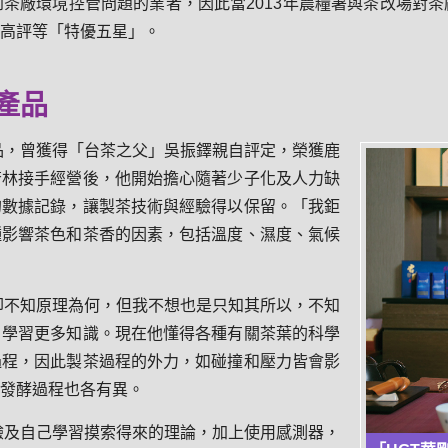
茶廠環境控管問題的業者，因此當2013年農糧署與茶改場對
高評等「特優五星」。
產品
品，曾獲得「台茶之父」吳振鐸親自評定，榮獲鹿
蒼林接手經營後，他開始擔心隨著少子化及人力缺
的數據記錄，讓製茶技術與經驗得以保留。「我鉅
種影響茶色和茶香的因素，包括溫度、濕度、氣候
卻不知原理為何，但我不想也是只知其所以，不知
，學習更多知識。現在他懂得各種有關茶葉的科學
過程，因此製茶過程的外力，如碰撞和壓力皆會影
發酵過程也各有異。
驗及自己學習摸索得來的理論，加上使用感測器，