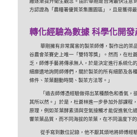
廠逐漸提升衛生觀念。由於華剛是台灣最快注意到
方認證為「農糧署優質茶集團園區」，且是獲得最
轉化經驗為數據 科學化開發
華剛擁有非常厲害的製茶師傅，製作出的茶
谷農會茶賽史上唯一「雙特等獎」。然而，在杜
乏，師傅手藝將傳承無人，於是決定進行系統化
細靡遺地詢問師傅們，關於製茶的所有細節及各
條件、茶葉翻動時間、製茶方法等。」
「過去師傅憑經驗做得出某種顏色和香氣，
其所以然。」於是，杜蒼林進一步參加外部課程
原理，例如茶葉酵素須與空氣接觸才能促進氧化
響茶葉品質，而不同海拔的茶葉，在不同溫度下的
從手寫到數位記錄，他不厭其煩地將師傅經