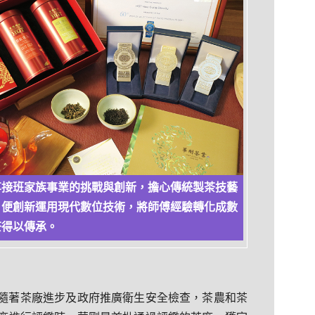
享接班家族事業的挑戰與創新，擔心傳統製茶技藝
，便創新運用現代數位技術，將師傅經驗轉化成數
茶得以傳承。
隨著茶廠進步及政府推廣衛生安全檢查，茶農和茶