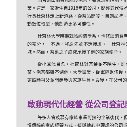
品嘗梨山清香烏龍冷泡茶，頓感清新醒腦，
業。這是一家誕生自1918年的公司，歷經五代
行長杜蒼林走上新道路，從茶品開發、自創品牌
動數位轉型，他創造更多可能性。
杜蒼林大學時期就讀經濟學系，也修讀消費
的養分，「不過，我原先並不想接班。」杜蒼林
域。然而，茶葉之子終究承接了他的家族使命。
從小耳濡目染，杜蒼林對茶葉並不陌生，即
茶、泡茶都難不倒他。大學畢業、從軍隊退伍後
家照顧祖父並開始參與家族生意。最後，在父母的
啟動現代化經營 從公司登記
許多人會羨慕有家族事業可接的企業後代，
慣傳統的家族經營方式，這與他心中理想的公司