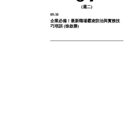
(週二)
09:30
企業必備！最新職場霸凌防治與實務技
巧培訓 (徐啟勝)