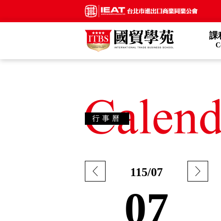
課
C
行事曆
115/07
07