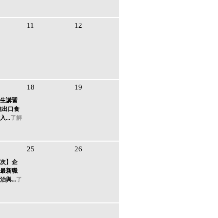
11
12
18
19
生講習
進出口食
...
了解
25
26
次】企
最新職
與...
了