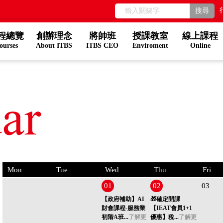
程總覽
創辦理念
將帥班
授課教室
線上課程
ourses
About ITBS
ITBS CEO
Enviroment
Online
Mon
Tue
Wed
Thu
Fri
01
02
03
【政府補助】AI
🎁確定開課
財會課程-服務業
【IEAT會員1+1
初階A班...
了解更
優惠】稅...
了解更