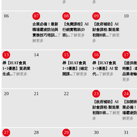
多
多
06
07
08
09
10
企業必備！最新
【免費課程】AI
【政府補助】AI
職場霸凌防治與
行銷實戰班(D
財會課程-製造業
實務技巧培訓...
了
班)...
了解更多
初階B班...
了解更
解更多
多
13
14
15
16
17
🎁【IEAT會員
🎁【IEAT會員
🎁【IEAT會員
【提供衛
1+1優惠】貿易業
1+1優惠】[確定
1+1優惠】AI 世
時數】-
生成...
了解更多
開課...
了解更多
代...
了解更多
品業者輸入
更多
20
21
22
23
24
【政府補助】AI
【加開班
財會課程-製造業
業必備！
初階D班...
了解更
場霸凌防治
多
解更多
27
28
29
30
31