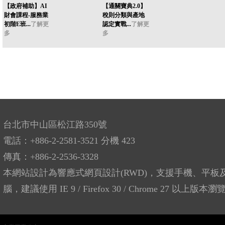
【政府補助】AI
【通關寶典2.0】
財會課程-服務業
稅則分類與產地
初階E班...
了解更
認定實戰...
了解更
多
多
台北市中山區松江路350號
電話：+886-2-2581-3521 分機 423
傳真：+886-2-2536-3328
本網站設計為響應式網頁設計(RWD)，支援手機、平板
腦，建議使用 IE 9 / Firefox 30 / Chrome 27 以上版本瀏