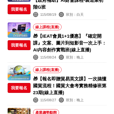
【政府補助】AI財會課程-製造業初
階G班
我要報名
115/08/19
班別：白天
線上課程(直播)
🎁【IEAT會員1+1優惠】『確定開
課』文案、圖片到短影音一次上手：
我要報名
AI內容創作實戰班(線上直播)
115/08/24
班別：晚上
線上課程(直播)
🎁【報名即贈貿易英文課】一次搞懂
國貿流程！國貿大會考實務精修班第
我要報名
23期(線上直播)
115/08/27
班別：晚上
產業趨勢動態