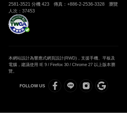
2581-3521 分機 423
傳真：+886-2-2536-3328
瀏覽
人次：37453
本網站設計為響應式網頁設計(RWD)，支援手機、平板及
電腦，建議使用 IE 9 / Firefox 30 / Chrome 27 以上版本瀏
覽。
ITBS
ITBS
關
google
FOLLOW US
國
國
注
評
貿
貿
IEAT
論
學
學
官
苑
苑
方
Facebook
LINE
IG
官