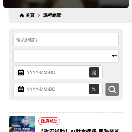
分
分
分
類
類
類
首頁
課程總覽
連
結
起
始
送
結
出
日
搜
束
尋
期
日
政府補助
期
【政府補助】AI財會課程-服務業初