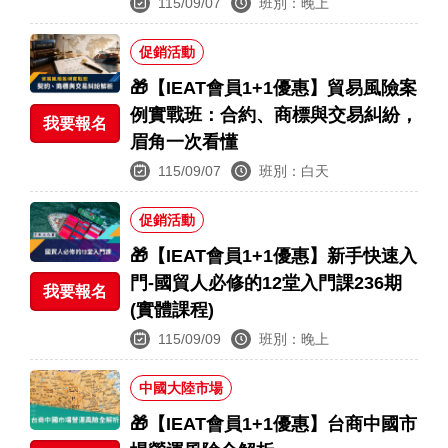
115/09/07
班別：晚上
促銷活動
🎁【IEAT會員1+1優惠】貿易風險案
例實戰班：合約、商標與交易糾紛，
我要報名
眉角一次看懂
115/09/07
班別：白天
促銷活動
🎁【IEAT會員1+1優惠】新手快速入
門-國貿人必修的12堂入門課236期
我要報名
(實體課程)
115/09/09
班別：晚上
中國大陸市場
🎁【IEAT會員1+1優惠】台商中國市