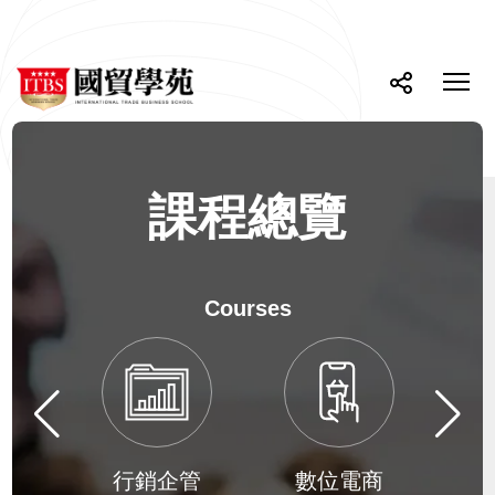
網
課
ITBS
程
站
選
國
總
單
按
分
主
貿
覽-
開
鈕
享
學
ITBS
選
關
苑
國
單
貿
學
苑
課程總覽
Courses
課
程
總
下
上
覽
一
一
學
個
個
學
學
群
務
行銷企管
數位電商
群
群