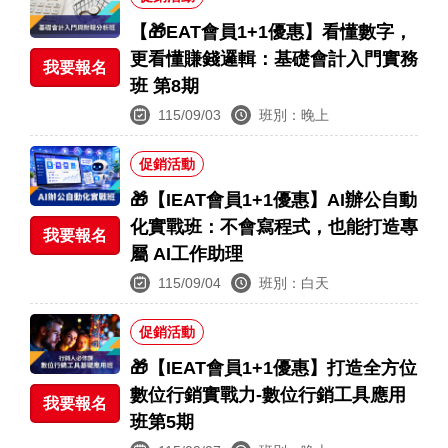
【🎁EAT會員1+1優惠】看懂數字，
更看懂賺錢邏輯：基礎會計入門實務
我要報名
班 第8期
115/09/03
班別：晚上
促銷活動
🎁【IEAT會員1+1優惠】AI辦公自動
化實戰班：不會寫程式，也能打造專
我要報名
屬 AI工作助理
115/09/04
班別：白天
促銷活動
🎁【IEAT會員1+1優惠】打造全方位
數位行銷實戰力-數位行銷工具應用
我要報名
班第5期