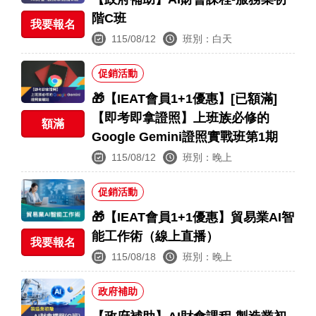
階C班
我要報名
115/08/12
班別：白天
促銷活動
🎁【IEAT會員1+1優惠】[已額滿]
【即考即拿證照】上班族必修的
額滿
Google Gemini證照實戰班第1期
115/08/12
班別：晚上
促銷活動
🎁【IEAT會員1+1優惠】貿易業AI智
能工作術（線上直播）
我要報名
115/08/18
班別：晚上
政府補助