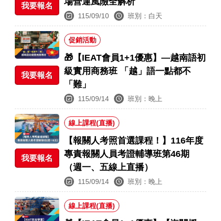
場營運風險全解析
我要報名
115/09/10
班別：白天
促銷活動
🎁【IEAT會員1+1優惠】—越南語初
級實用商務班 「越」語一點都不
我要報名
「難」
115/09/14
班別：晚上
線上課程(直播)
【報關人考照首選課程！】116年度
專責報關人員考證輔導班第46期
我要報名
（週一、五線上直播）
115/09/14
班別：晚上
線上課程(直播)