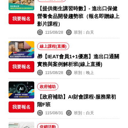
【提供衛生講習時數】- 進出口保健
營養食品開發趨勢班（報名即贈線上
我要報名
影片課程）
115/08/28
班別：白天
線上課程(直播)
🎁【IEAT會員1+1優惠】進出口通關
實務與案例解析班(線上直播)
我要報名
115/08/28
班別：晚上
政府補助
【政府補助】AI財會課程-服務業初
階F班
我要報名
115/08/31
班別：白天
促銷活動