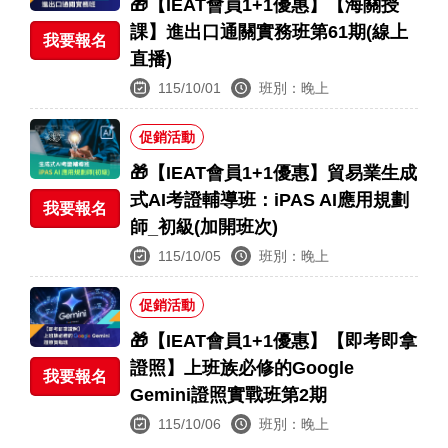
🎁【IEAT會員1+1優惠】【海關授
課】進出口通關實務班第61期(線上
我要報名
直播)
115/10/01
班別：晚上
促銷活動
🎁【IEAT會員1+1優惠】貿易業生成
式AI考證輔導班：iPAS AI應用規劃
我要報名
師_初級(加開班次)
115/10/05
班別：晚上
促銷活動
🎁【IEAT會員1+1優惠】【即考即拿
證照】上班族必修的Google
我要報名
Gemini證照實戰班第2期
115/10/06
班別：晚上