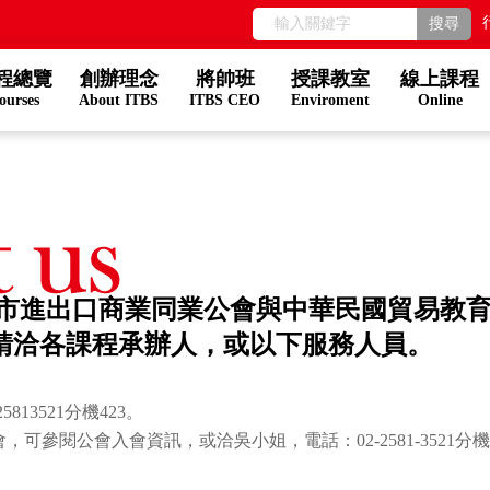
程總覽
創辦理念
將帥班
授課教室
線上課程
ourses
About ITBS
ITBS CEO
Enviroment
Online
台北市進出口商業同業公會與中華民國貿易教
請洽各課程承辦人，或以下服務人員。
13521分機423。
會，可參閱公會
入會資訊
，或洽吳小姐，電話：02-2581-3521分機