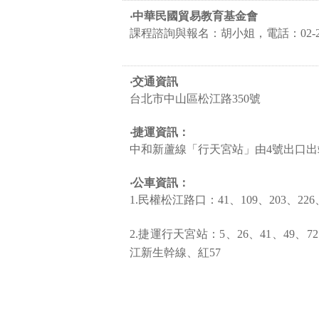
‧中華民國貿易教育基金會
課程諮詢與報名：胡小姐，電話：02-258
‧交通資訊
台北市中山區松江路350號
‧捷運資訊：
中和新蘆線「行天宮站」由4號出口出
‧公車資訊：
1.民權松江路口：41、109、203、226
2.捷運行天宮站：5、26、41、49、72、
江新生幹線、紅57