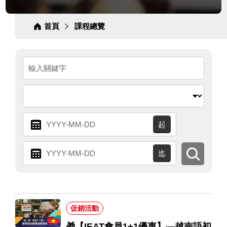
分
分
分
類
類
類
首頁
課程總覽
連
結
起
始
送
結
出
日
搜
束
尋
期
日
促銷活動
期
🎁【IEAT會員1+1優惠】—越南語初