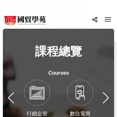
網
課
ITBS
程
站
選
國
總
單
按
分
主
貿
覽-
開
鈕
享
學
ITBS
選
關
苑
國
單
貿
學
苑
課程總覽
Courses
課
程
總
下
上
覽
一
一
學
個
個
學
學
群
務
行銷企管
數位電商
群
群