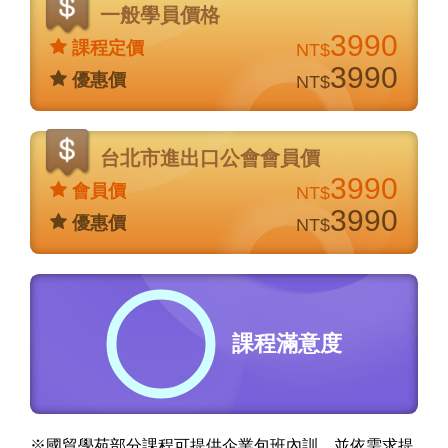
格
一般學員價格
說
3990
課程定價
NT$
明
3990
優惠價
NT$
台北市進出口公會會員價
3990
會員價
NT$
3990
優惠價
NT$
課程滿意度
※國貿學苑部分課程可提供企業包班內訓，並依需求提