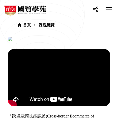
網
ITBS
站
選
國
單
按
分
貿
主
開
鈕
享
學
選
關
苑
首頁
課程總覽
單
「跨境電商技能認證(Cross-border Ecommerce of