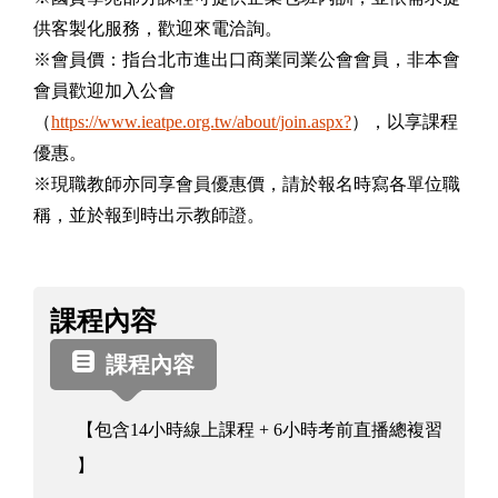
供客製化服務，歡迎來電洽詢。
※會員價：指台北市進出口商業同業公會會員，非本會
會員歡迎加入公會
（
https://www.ieatpe.org.tw/about/join.aspx?
），以享課程
優惠。
※現職教師亦同享會員優惠價，請於報名時寫各單位職
稱，並於報到時出示教師證。
課
課程內容
程
資
課程內容
訊
【包含14小時線上課程 + 6小時考前直播總複習
】