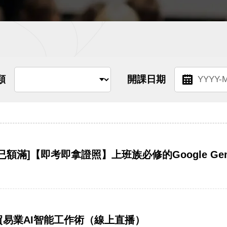
連
結
類
開課日期
起
始
日
期
】[已額滿]【即考即拿證照】上班族必修的Google Ge
惠】貿易業AI智能工作術（線上直播）