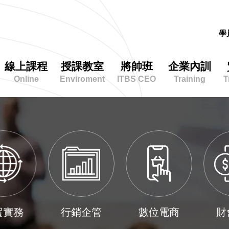
學
線上課程
授課教室
將帥班
企業內訓
Online
Enviroment
ITBS CEO
Training
T
課
程
總
覽
學
群
分
行銷企管
數位電商
財會金融
類