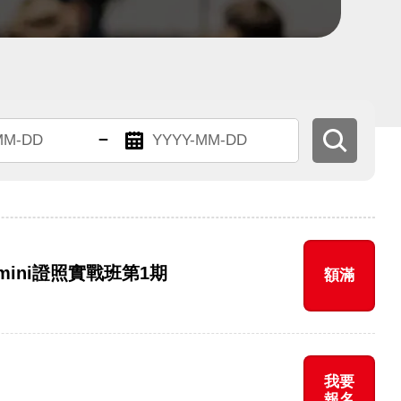
至
送
結
出
搜
束
尋
日
期
mini證照實戰班第1期
額滿
我要
報名