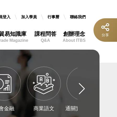
員登入
加入學員
行事曆
聯絡我們
貿易知識庫
課程問答
創辦理念
按
分享
鈕
rade Magazine
Q&A
About ITBS
上
一
個
學
群
商業語文
通關實務及證照
線上課程
分
類