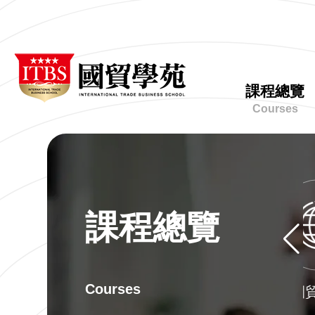
課
程
台
ITBS
總
北
國
覽-
市
貿
ITBS
網
進
學
國
課程總覽
出
站
苑
貿
口
Courses
學
主
商
苑
業
選
同
單
業
公
會
課程總覽
下
一
個
學
Courses
群
國貿實務
分
類