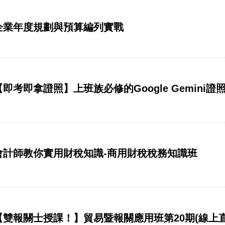
惠】企業年度規劃與預算編列實戰
】【即考即拿證照】上班族必修的Google Gemini
惠】會計師教你實用財稅知識-商用財稅稅務知識班
惠】【雙報關士授課！】貿易暨報關應用班第20期(線上直