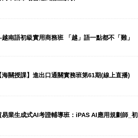
惠】—越南語初級實用商務班 「越」語一點都不「難」
惠】【海關授課】進出口通關實務班第61期(線上直播)
】貿易業生成式AI考證輔導班：iPAS AI應用規劃師_