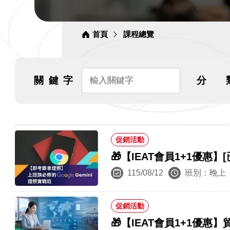
首頁
課程總覽
關
鍵
字
分
促銷活動
🎁【IEAT會員1+1優惠
115/08/12
班別：晚上
促銷活動
🎁【IEAT會員1+1優