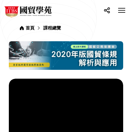
網
ITBS
站
選
國
單
按
分
貿
主
開
鈕
享
學
選
關
苑
首頁
課程總覽
單