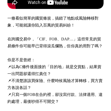
一條看似簡單的國貿條規，搞錯了地點或風險轉移對
象，可能就讓你陷入百萬的貿易糾紛！
在跨國交易中，「CIF、FOB、DAP…」這些常見的貿
易條件你可能早已背得滾瓜爛熟，但你真的用對了嗎？
你是不是曾經：
📌以為C條件後面接的「目的地」就是交貨點，結果貨
一出問題卻還得扛責任？
📌不清楚誰該買保險、什麼時候風險才算轉移，買方賣
方各說各話？
📌只寫一個FOB在合約裡，卻沒寫付款、法律適用、違
約處理，最後吵得不可開交？