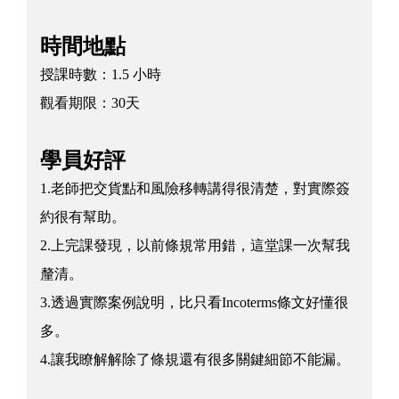
時間地點
授課時數：
1.5 小時
觀看期限：
30天
學員好評
1.老師把交貨點和風險移轉講得很清楚，對實際簽
約很有幫助。
2.上完課發現，以前條規常用錯，這堂課一次幫我
釐清。
3.透過實際案例說明，比只看Incoterms條文好懂很
多。
4.讓我瞭解解除了條規還有很多關鍵細節不能漏。