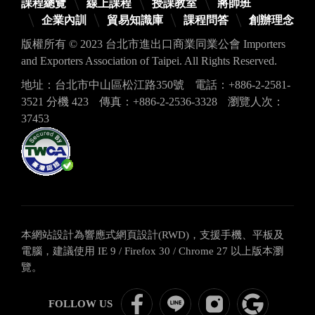
課程總覽
線上課程
授課教室
將帥班
企業內訓
貿易知識庫
課程問答
創辦理念
版權所有 © 2023 台北市進出口商業同業公會 Importers
and Exporters Association of Taipei. All Rights Reserved.
地址：台北市中山區松江路350號
電話：+886-2-2581-
3521 分機 423
傳真：+886-2-2536-3328
瀏覽人次：
37453
本網站設計為響應式網頁設計(RWD)，支援手機、平板及
電腦，建議使用 IE 9 / Firefox 30 / Chrome 27 以上版本瀏
覽。
ITBS
ITBS
關
google
FOLLOW US