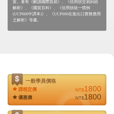
富。著有《解讀國際貿易》、《信用狀交易糾紛
解析》、《國貿百科》、《信用狀統一慣例
(UCP600中譯本)》、《UCP600在進出口實務應用
之解析》等書。
價
格
一般學員價格
說
1800
課程定價
NT$
明
1800
優惠價
NT$