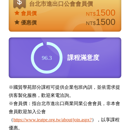
台北市進出口公會會員價
1500
會員價
NT$
1500
優惠價
NT$
課程滿意度
96.3
※國貿學苑部分課程可提供企業包班內訓，並依需求提
供客製化服務，歡迎來電洽詢。
※會員價：指台北市進出口商業同業公會會員，非本會
會員歡迎加入公會
（
https://www.ieatpe.org.tw/about/join.aspx?
），以享課程
優惠。