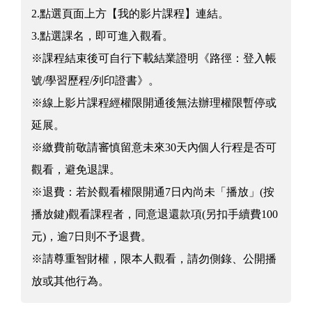
2.點選頁面上方【我的影片課程】連結。
3.點選課名，即可進入觀看。
※課程結束後可自行下載結業證明《路徑：登入帳
號/學習歷程/列印證書》。
※線上影片課程經權限開通後無法辦理權限暫停或
延展。
※繳費前敬請審慎留意未來30天內個人行程是否可
觀看，避免退課。
※退費：若於觀看權限開通7日內尚未「播放」(按
播放鍵)觀看課程者，同意退還款項(另扣手續費100
元)，逾7日則不予退費。
※請尊重智財權，限本人觀看，請勿側錄、公開播
放或其他行為。