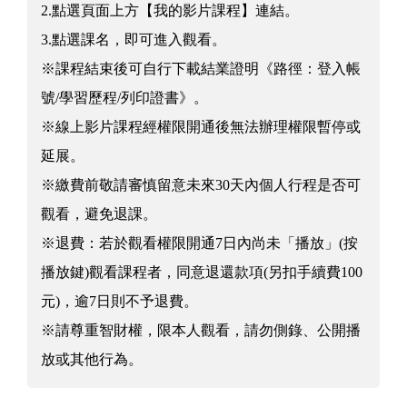
2.點選頁面上方【我的影片課程】連結。
3.點選課名，即可進入觀看。
※課程結束後可自行下載結業證明《路徑：登入帳
號/學習歷程/列印證書》。
※線上影片課程經權限開通後無法辦理權限暫停或
延展。
※繳費前敬請審慎留意未來30天內個人行程是否可
觀看，避免退課。
※退費：若於觀看權限開通7日內尚未「播放」(按
播放鍵)觀看課程者，同意退還款項(另扣手續費100
元)，逾7日則不予退費。
※請尊重智財權，限本人觀看，請勿側錄、公開播
放或其他行為。