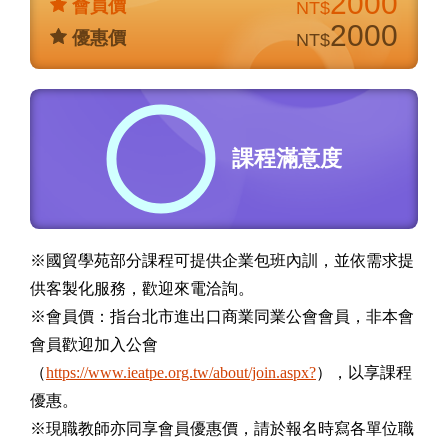
2000
會員價
NT$
2000
優惠價
NT$
課程滿意度
※國貿學苑部分課程可提供企業包班內訓，並依需求提
供客製化服務，歡迎來電洽詢。
※會員價：指台北市進出口商業同業公會會員，非本會
會員歡迎加入公會
（
https://www.ieatpe.org.tw/about/join.aspx?
），以享課程
優惠。
※現職教師亦同享會員優惠價，請於報名時寫各單位職