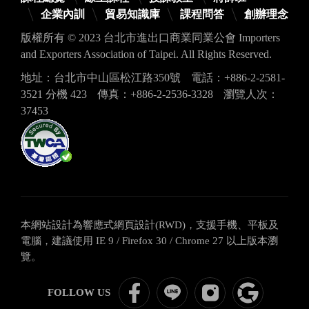
企業內訓
貿易知識庫
課程問答
創辦理念
版權所有 © 2023 台北市進出口商業同業公會 Importers
and Exporters Association of Taipei. All Rights Reserved.
地址：台北市中山區松江路350號
電話：+886-2-2581-
3521 分機 423
傳真：+886-2-2536-3328
瀏覽人次：
37453
本網站設計為響應式網頁設計(RWD)，支援手機、平板及
電腦，建議使用 IE 9 / Firefox 30 / Chrome 27 以上版本瀏
覽。
ITBS
ITBS
關
google
FOLLOW US
國
國
注
評