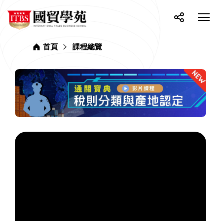
網
ITBS
站
選
國
單
按
分
貿
主
開
鈕
享
學
選
關
苑
首頁
課程總覽
單