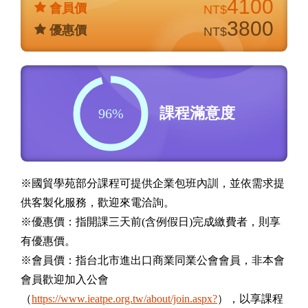
4100
會員價
NT$
3800
優惠價
NT$
課程滿意度
96%
※國貿學苑部分課程可提供企業包班內訓，並依需求提
供客製化服務，歡迎來電洽詢。
※優惠價：指開課三天前(含例假日)完成繳費者，則享
有優惠價。
※會員價：指台北市進出口商業同業公會會員，非本會
會員歡迎加入公會
（
https://www.ieatpe.org.tw/about/join.aspx?
），以享課程