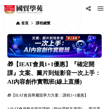
網
ITBS
站
選
國
單
按
分
貿
主
開
鈕
享
學
選
關
苑
首頁
課程總覽
單
🎁【IEAT會員1+1優惠】『確定開
課』文案、圖片到短影音一次上手：
AI內容創作實戰班(線上直播)
🎁【IEAT會員專屬競爭力方案：課程1+1優惠】
1.IEAT會員報名指定課程（部分課程不適用），即可享