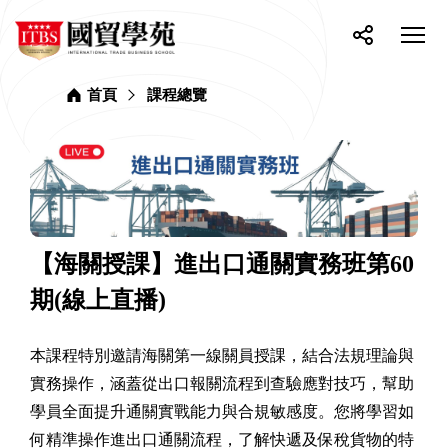
網
ITBS
站
選
國
單
按
分
貿
主
開
鈕
享
學
選
關
苑
首頁
課程總覽
單
【海關授課】進出口通關實務班第60
期(線上直播)
本課程特別邀請海關第一線關員授課，結合法規理論與
實務操作，涵蓋從出口報關流程到查驗應對技巧，幫助
學員全面提升通關實戰能力與合規敏感度。您將學習如
何精準操作進出口通關流程，了解快遞及保稅貨物的特