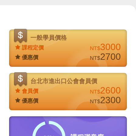
價
格
一般學員價格
說
3000
課程定價
NT$
明
2700
優惠價
NT$
台北市進出口公會會員價
2600
會員價
NT$
2300
優惠價
NT$