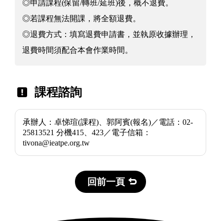
◎申請課程(保留/轉班/延班)後，概不退費。
◎若課程無法開課，將全額退費。
◎退費方式：填寫退費申請書，並執原收據辦理，
退費時間須配合本會作業時間。
課程諮詢
承辦人：卓悌瑄(課程)、郭阿賓(報名)／電話：02-
25813521 分機415、423／電子信箱：
tivona@ieatpe.org.tw
回前一頁