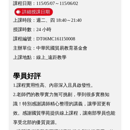
課程日期：
115/05/07～115/06/02
詳細授課日期
上課時段：
週二、四 18:40～21:40
授課時數：
24 小時
課程編號：
DT06MC161150008
主辦單位：
中華民國貿易教育基金會
上課地點：
線上_遠距教學
學員好評
1.課程實用性高、內容深入且具啟發性。
2.老師們的教學實力無可挑剔，學到很多實務知
識！特別感謝講師精心整理的講義，讓學習更有
效。感謝國貿學苑提供線上課程，讓南部學員也能
享受北部的優質資源。