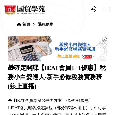
網
ITBS
站
選
國
單
按
分
貿
主
開
鈕
享
學
選
關
苑
首頁
課程總覽
單
🎁確定開課【IEAT會員1+1優惠】稅
務小白變達人-新手必修稅務實務班
(線上直播)
🎁【IEAT會員專屬競爭力方案：課程1+1優惠】
1.IEAT會員報名指定課程（部分課程不適用），即可享
「兩人同行、一人免費」優惠；三人以上報名另享團體