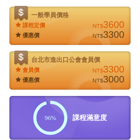
價
格
一般學員價格
說
3600
課程定價
NT$
明
3300
優惠價
NT$
台北市進出口公會會員價
3300
會員價
NT$
3000
優惠價
NT$
課程滿意度
96%