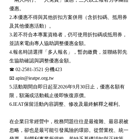
優惠。
2.本優惠不得與其他折扣方案併用（含折扣碼、抵用券
及其他優惠活動）。
3.若不符合本專案資格者，仍可使用折扣碼或抵用券，
並請來電由專人協助調整優惠金額。
4.報名時請選擇「多人報名」，暫勿繳費，並聯絡郭先
生協助確認與調整優惠金額。
☎ 02-2581-3521 分機423
📧 apin@ieatpe.org.tw
5.活動期間自即日起至2026年9月30日止，優惠名額有
限，額滿或活動截止後即恢復原價。
6.IEAT保留活動內容調整、修改及最終解釋之權利。
在企業日常經營中，稅務問題往往是最複雜、最容易被
忽略，卻也是最可能引發風險的環節。從營業稅、統一
發票，到營利事業所得稅，若缺乏基礎認知與正確策