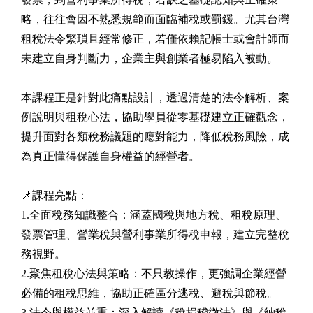
略，往往會因不熟悉規範而面臨補稅或罰鍰。尤其台灣
租稅法令繁瑣且經常修正，若僅依賴記帳士或會計師而
未建立自身判斷力，企業主與創業者極易陷入被動。
本課程正是針對此痛點設計，透過清楚的法令解析、案
例說明與租稅心法，協助學員從零基礎建立正確觀念，
提升面對各類稅務議題的應對能力，降低稅務風險，成
為真正懂得保護自身權益的經營者。
📌課程亮點：
1.全面稅務知識整合：涵蓋國稅與地方稅、租稅原理、
發票管理、營業稅與營利事業所得稅申報，建立完整稅
務視野。
2.聚焦租稅心法與策略：不只教操作，更強調企業經營
必備的租稅思維，協助正確區分逃稅、避稅與節稅。
3.法令與權益並重：深入解讀《稅捐稽徵法》與《納稅