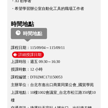
・AI 初學者
・希望學習辦公室自動化工具的職場工作者
時間地點
時間地點
課程日期：
115/09/04～115/09/11
詳細授課日期
上課時段：
週五 09:30～16:30
授課時數：
12 小時
課程編號：
DT02MC171150053
主辦單位：
台北市進出口商業同業公會_國貿學苑
上課地點：
10樓1002會議室_台北市松江路350號10
樓
交通資訊：
捷運行天宮站 4 號出口，出站後左轉，