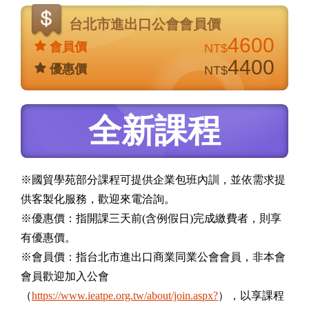
台北市進出口公會會員價
4600
會員價
NT$
4400
優惠價
NT$
全新課程
※國貿學苑部分課程可提供企業包班內訓，並依需求提
供客製化服務，歡迎來電洽詢。
※優惠價：指開課三天前(含例假日)完成繳費者，則享
有優惠價。
※會員價：指台北市進出口商業同業公會會員，非本會
會員歡迎加入公會
（
https://www.ieatpe.org.tw/about/join.aspx?
），以享課程