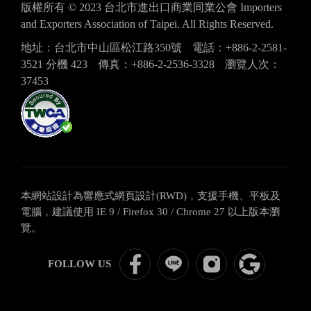
版權所有 © 2023 台北市進出口商業同業公會 Importers
and Exporters Association of Taipei. All Rights Reserved.
地址：台北市中山區松江路350號
電話：+886-2-2581-
3521 分機 423
傳真：+886-2-2536-3328
瀏覽人次：
37453
本網站設計為響應式網頁設計(RWD)，支援手機、平板及
電腦，建議使用 IE 9 / Firefox 30 / Chrome 27 以上版本瀏
覽。
ITBS
ITBS
關
google
FOLLOW US
國
國
注
評
貿
貿
IEAT
論
學
學
官