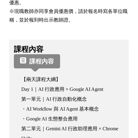
優惠。
※現職教師亦同享會員優惠價，請於報名時寫各單位職
稱，並於報到時出示教師證。
課
課程內容
程
資
課程內容
訊
【兩天課程大綱】
Day 1｜AI 行政應用 × Google AI Agent
第一單元｜AI 行政自動化概念
・AI Workflow 與 AI Agent 基本概念
・Google AI 生態整合應用
第二單元｜Gemini AI 行政助理應用 × Chrome