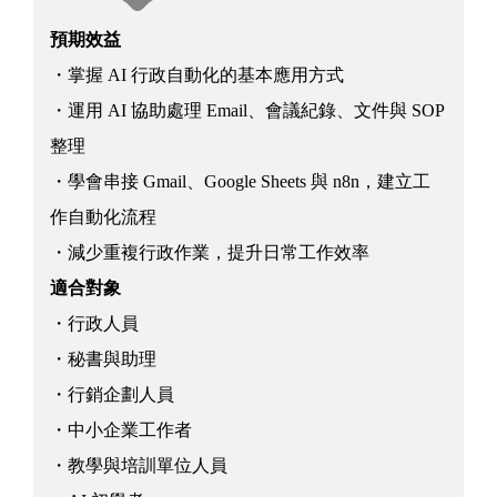
預期效益
・掌握 AI 行政自動化的基本應用方式
・運用 AI 協助處理 Email、會議紀錄、文件與 SOP
整理
・學會串接 Gmail、Google Sheets 與 n8n，建立工
作自動化流程
・減少重複行政作業，提升日常工作效率
適合對象
・行政人員
・秘書與助理
・行銷企劃人員
・中小企業工作者
・教學與培訓單位人員