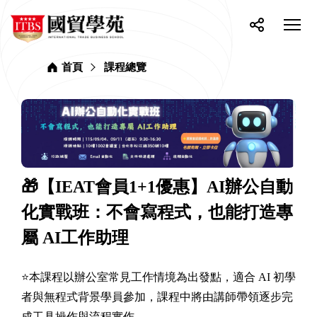
網
ITBS
站
選
國
單
按
分
貿
主
開
鈕
享
學
選
關
苑
首頁
課程總覽
單
🎁【IEAT會員1+1優惠】AI辦公自動
化實戰班：不會寫程式，也能打造專
屬 AI工作助理
⭐本課程以辦公室常見工作情境為出發點，適合 AI 初學
者與無程式背景學員參加，課程中將由講師帶領逐步完
成工具操作與流程實作。