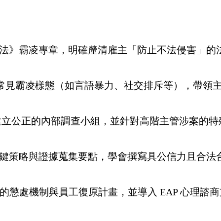
安法》霸凌專章，明確釐清雇主「防止不法侵害」的
 5 大常見霸凌樣態（如言語暴力、社交排斥等），
如何建立公正的內部調查小組，並針對高階主管涉案
關鍵策略與證據蒐集要點，學會撰寫具公信力且合法
事件後的懲處機制與員工復原計畫，並導入 EAP 心