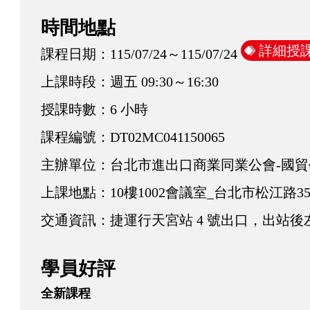
時間地點
詳細授
課程日期：
115/07/24～115/07/24
上課時段：
週五 09:30～16:30
授課時數：
6 小時
課程編號：
DT02MC041150065
主辦單位：
台北市進出口商業同業公會-國貿
上課地點：
10樓1002會議室_台北市松江路35
交通資訊：
捷運行天宮站 4 號出口，出站後
學員好評
全新課程