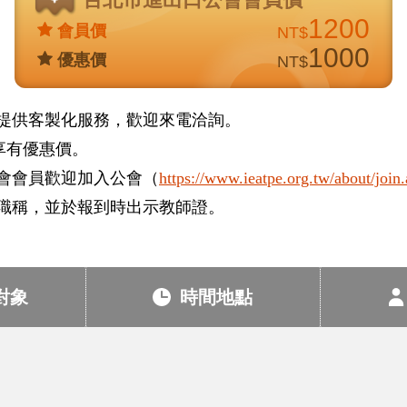
1200
會員價
NT$
1000
優惠價
NT$
提供客製化服務，歡迎來電洽詢。
享有優惠價。
會會員歡迎加入公會（
https://www.ieatpe.org.tw/about/join
職稱，並於報到時出示教師證。
對象
時間地點