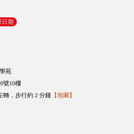
課日期
學苑
0號10樓
左轉，步行約 2 分鐘
【地圖】