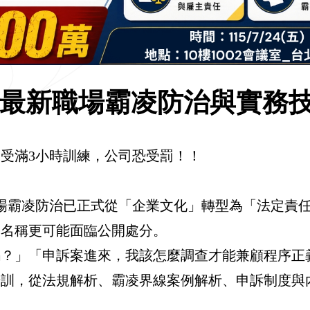
最新職場霸凌防治與實務
未受滿3小時訓練，公司恐受罰！！
，職場霸凌防治已正式從「企業文化」轉型為「法定
企業名稱更可能面臨公開處分。
嗎？」「申訴案進來，我該怎麼調查才能兼顧程序正
務培訓，從法規解析、霸凌界線案例解析、申訴制度