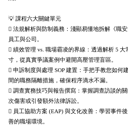
💡 課程六大關鍵單元
 法規解析與防制義務：淺顯易懂地拆解《職
員工與公司。
 績效管理 vs. 職場霸凌的界線：透過解析
寸，從真實爭議案例中避開高壓管理盲區。
 申訴制度與處理 SOP 建置：手把手教您
間的職務隔離措施，確保程序滴水不漏。
 調查實務技巧與報告撰寫：掌握調查訪談的
次傷害或引發額外法律訴訟。
 員工協助方案 (EAP) 與文化改善：學習
善的職場環境。