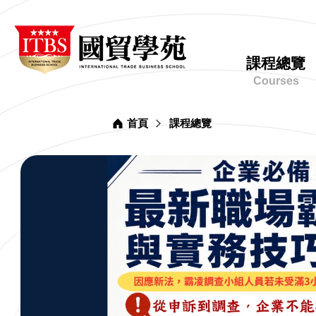
台
ITBS
北
國
市
貿
網
進
學
課程總覽
出
苑
站
口
Courses
主
商
業
選
同
單
業
首頁
課程總覽
公
會