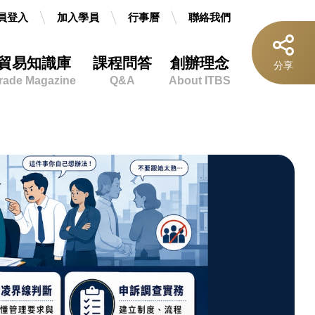
員登入
加入學員
行事曆
聯絡我們
貿易知識庫
課程問答
創辦理念
按
分享
鈕
rade Magazine
Q&A
About ITBS