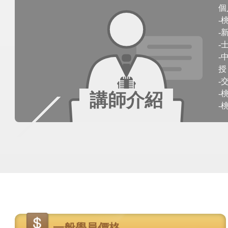
個
-
-
-
-
授
-
-
講師介紹
-
價
格
一般學員價格