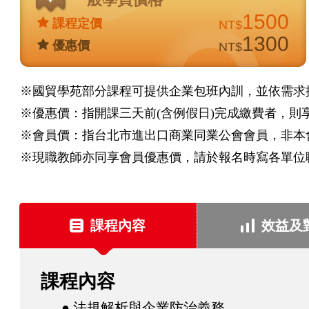
說
1500
課程定價
NT$
明
1300
優惠價
NT$
※國貿學苑部分課程可提供企業包班內訓，並依需求
※優惠價：指開課三天前(含例假日)完成繳費者，則
※會員價：指台北市進出口商業同業公會會員，非本
※現職教師亦同享會員優惠價，請於報名時寫各單位
課
程
課程內容
效益及
資
訊
課程內容
● 法規解析與企業防治義務