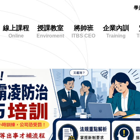
學
線上課程
授課教室
將帥班
企業內訓
Online
Enviroment
ITBS CEO
Training
T