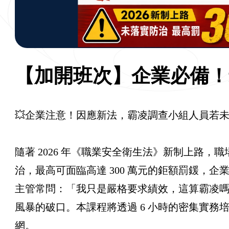
【加開班次】企業必備！
💥企業注意！因應新法，霸凌調查小組人員若
隨著 2026 年《職業安全衛生法》新制上路
治，最高可面臨高達 300 萬元的鉅額罰鍰，
主管常問：「我只是嚴格要求績效，這算霸凌
風暴的破口。本課程將透過 6 小時的密集實
網。