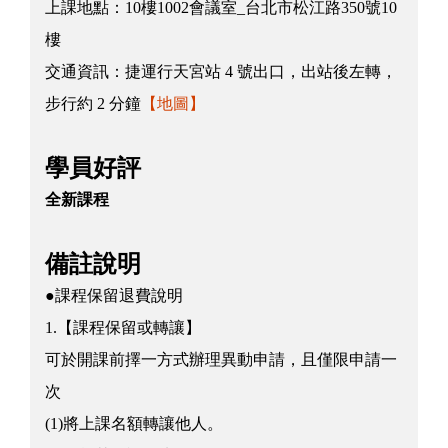
上課地點：
10樓1002會議室_台北市松江路350號10
樓
交通資訊：
捷運行天宮站 4 號出口，出站後左轉，
步行約 2 分鐘
【地圖】
學員好評
全新課程
備註說明
●課程保留退費說明
1.【課程保留或轉讓】
可於開課前擇一方式辦理異動申請，且僅限申請一
次
(1)將上課名額轉讓他人。