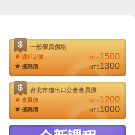
價
格
一般學員價格
說
1500
課程定價
NT$
明
1300
優惠價
NT$
台北市進出口公會會員價
1200
會員價
NT$
1000
優惠價
NT$