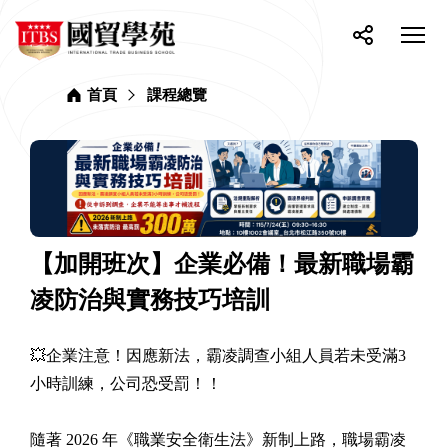
網
ITBS
站
選
國
單
按
分
貿
主
開
鈕
享
學
選
關
苑
首頁
課程總覽
單
【加開班次】企業必備！最新職場霸
凌防治與實務技巧培訓
💥企業注意！因應新法，霸凌調查小組人員若未受滿3
小時訓練，公司恐受罰！！
隨著 2026 年《職業安全衛生法》新制上路，職場霸凌