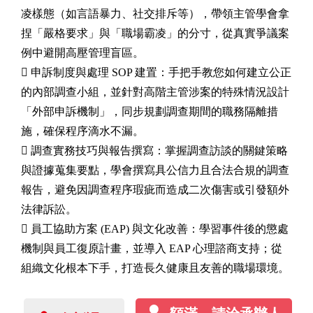
凌樣態（如言語暴力、社交排斥等），帶領主管學會拿
捏「嚴格要求」與「職場霸凌」的分寸，從真實爭議案
例中避開高壓管理盲區。
 申訴制度與處理 SOP 建置：手把手教您如何建立公正
的內部調查小組，並針對高階主管涉案的特殊情況設計
「外部申訴機制」，同步規劃調查期間的職務隔離措
施，確保程序滴水不漏。
 調查實務技巧與報告撰寫：掌握調查訪談的關鍵策略
與證據蒐集要點，學會撰寫具公信力且合法合規的調查
報告，避免因調查程序瑕疵而造成二次傷害或引發額外
法律訴訟。
 員工協助方案 (EAP) 與文化改善：學習事件後的懲處
機制與員工復原計畫，並導入 EAP 心理諮商支持；從
組織文化根本下手，打造長久健康且友善的職場環境。