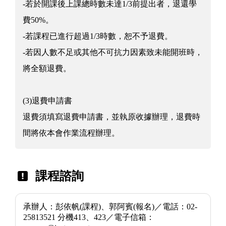
-若於開課後上課總時數未達1/3前提出者，退還學
費50%。
-若課程已進行超過1/3時數，恕不予退費。
-若因人數不足或其他不可抗力因素致未能開班時，
將全額退費。
(3)退費申請書
退費須填寫退費申請書，並執原收據辦理，退費時
間將依本會作業流程辦理。
課程諮詢
承辦人：彭依帆(課程)、郭阿賓(報名)／電話：02-
25813521 分機413、423／電子信箱：