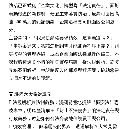
防治已正式從「企業文化」轉型為「法定責任」。面對
勞動檢查的新趨勢，若雇主未落實防治，最高可面臨高
達 300 萬元的鉅額罰鍰，企業名稱更可能面臨公開處
分。
主管常問：「我只是嚴格要求績效，這算霸凌嗎？」
「申訴案進來，我該怎麼調查才能兼顧程序正義？」別
讓模糊的管理界線，成為企業面臨法律風暴的破口。本
課程將透過 6 小時的密集實務培訓，從法規解析、霸凌
界線案例解析、申訴制度與內部處理程序等，協助您建
立滴水不漏的防護網。
💡 課程六大關鍵單元
 法規解析與防制義務：淺顯易懂地拆解《職安法》霸
凌專章，明確釐清雇主「防止不法侵害」的法定責任與
行政義務，教您如何合法合規地保護員工與公司。
 績效管理 vs. 職場霸凌的界線：透過解析 5 大常見霸