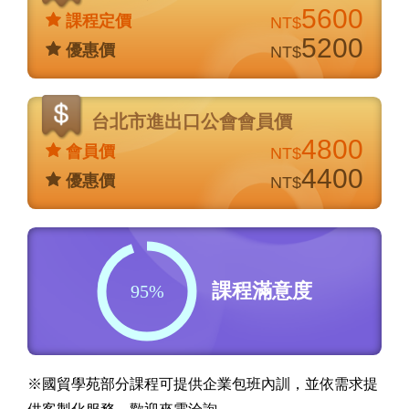
說
5600
課程定價
NT$
明
5200
優惠價
NT$
台北市進出口公會會員價
4800
會員價
NT$
4400
優惠價
NT$
課程滿意度
95%
※國貿學苑部分課程可提供企業包班內訓，並依需求提