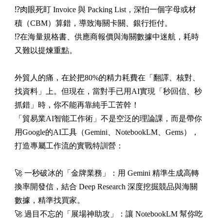
⁉️肉眼死盯 Invoice 與 Packing List，深怕一個字母或材
積（CBM）算錯，導致海關卡關、銀行拒付。
⁉️在海量規格書、供應商報價與海關數據中迷航，耗時
又難以提煉重點。
外貿人的痛，在於把80%的精力耗費在「翻譯、核對、
找資料」上。但現在，當對手已用AI實現「秒回信、秒
抓錯」時，你不能再靠純手工苦幹！
「貿易業AI智能工作術」不是空泛的理論課，而是帶你
用Google的AI工具（Gemini、NotebookLM、Gems），
打造專屬工作流的實戰特訓營：
🚀 一秒破冰的「金牌業務」：用 Gemini 精準生成高轉
換率開發信，結合 Deep Research 深度挖掘競品與海關
數據，精準找買家。
🚀 過目不忘的「展場神助攻」：讓 NotebookLM 幫你吃