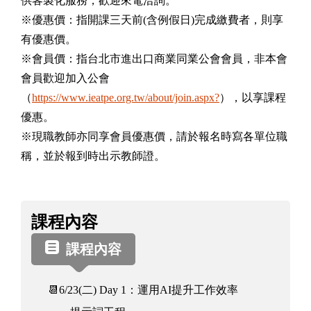
供客製化服務，歡迎來電洽詢。
※優惠價：指開課三天前(含例假日)完成繳費者，則享
有優惠價。
※會員價：指台北市進出口商業同業公會會員，非本會
會員歡迎加入公會
（
https://www.ieatpe.org.tw/about/join.aspx?
），以享課程
優惠。
※現職教師亦同享會員優惠價，請於報名時寫各單位職
稱，並於報到時出示教師證。
課
課程內容
程
資
課程內容
訊
📆6/23(二) Day 1：運用AI提升工作效率