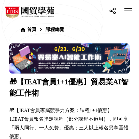
網
ITBS
站
選
國
單
按
分
貿
主
開
鈕
享
學
選
關
苑
首頁
課程總覽
單
🎁【IEAT會員1+1優惠】貿易業AI智
能工作術
🎁【IEAT會員專屬競爭力方案：課程1+1優惠】
1.IEAT會員報名指定課程（部分課程不適用），即可享
「兩人同行、一人免費」優惠；三人以上報名另享團體
優惠。