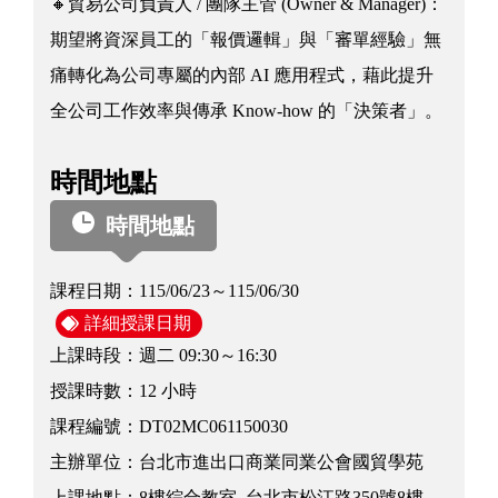
🔸貿易公司負責人 / 團隊主管 (Owner & Manager)：
期望將資深員工的「報價邏輯」與「審單經驗」無
痛轉化為公司專屬的內部 AI 應用程式，藉此提升
全公司工作效率與傳承 Know-how 的「決策者」。
時間地點
時間地點
課程日期：
115/06/23～115/06/30
詳細授課日期
上課時段：
週二 09:30～16:30
授課時數：
12 小時
課程編號：
DT02MC061150030
主辦單位：
台北市進出口商業同業公會國貿學苑
上課地點：
8樓綜合教室_台北市松江路350號8樓