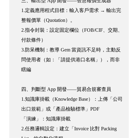
三、輸出型 App 開發——智慧報價生成器
1.定義應用程式目標：輸入客戶需求 → 輸出完
整報價單（Quotation）。
2.指令封裝：設定固定欄位（FOB/CIF、交期、
付款條件）
3.防呆機制：教導 Gem 當資訊不足時，主動反
問使用者（如：「請提供港口名稱」），而非
瞎編
四、判斷型 App 開發——貿易合規審查員
1.知識庫掛載（Knowledge Base）：上傳「公司
出口規範」或「產品檢驗標準」PDF
「演練」：知識庫掛載
2.任務邏輯設定：建立「Invoice 比對 Packing