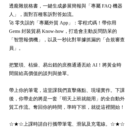
透龐雜規格書，一鍵生成參展簡報與「專屬 FAQ 機器
人」，面對百種客訴對答如流。
🚀 零失誤的「專屬外貿 App」：零程式碼！帶你用
Gems 封裝貿易 Know-how，打造會主動反問防呆的
「智慧報價機」，以及一秒比對單據抓漏的「合規審查
員」。
把繁瑣、枯燥、易出錯的庶務通通丟給 AI！將黃金時
間留給高價值的談判與搶單。
帶上你的筆電，這堂課我們直擊痛點、現場實作。下課
後，你帶走的將是一套「明天上班就能用」的全自動外
貿工作流。奪回你的時間，準時下班，就從這裡開始！
☆★☆上課時請自行攜帶筆電、滑鼠及充電線。☆★☆