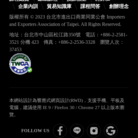
企業內訓
貿易知識庫
課程問答
創辦理念
版權所有 © 2023 台北市進出口商業同業公會 Importers
and Exporters Association of Taipei. All Rights Reserved.
地址：台北市中山區松江路350號
電話：+886-2-2581-
3521 分機 423
傳真：+886-2-2536-3328
瀏覽人次：
37453
本網站設計為響應式網頁設計(RWD)，支援手機、平板及
電腦，建議使用 IE 9 / Firefox 30 / Chrome 27 以上版本瀏
覽。
ITBS
ITBS
關
google
FOLLOW US
國
國
注
評