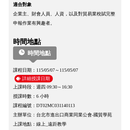
適合對象
企業主、財會人員、人資，以及對貿易業稅賦完整
申報作業有興趣者。
時間地點
時間地點
課程日期：
115/05/07～115/05/07
詳細授課日期
上課時段：
週四 09:30～16:30
授課時數：
6 小時
課程編號：
DT02MC031140113
主辦單位：
台北市進出口商業同業公會-國貿學苑
上課地點：
線上_遠距教學