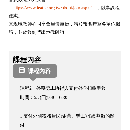
（
https://www.ieatpe.org.tw/about/join.aspx?
），以享課程
優惠。
※現職教師亦同享會員優惠價，請於報名時寫各單位職
稱，並於報到時出示教師證。
課
課程內容
程
資
課程內容
訊
課程2：外籍勞工所得與支付外企扣繳申報
時間：5/7(四)9:30-16:30
1.支付外國稅務居民(企業、勞工)扣繳判斷的關
鍵