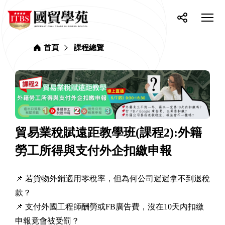
網
ITBS
站
選
國
單
按
分
貿
主
開
鈕
享
學
選
關
苑
首頁
課程總覽
單
貿易業稅賦遠距教學班(課程2):外籍
勞工所得與支付外企扣繳申報
📌 若貨物外銷適用零稅率，但為何公司遲遲拿不到退稅
款？
📌 支付外國工程師酬勞或FB廣告費，沒在10天內扣繳
申報竟會被受罰？