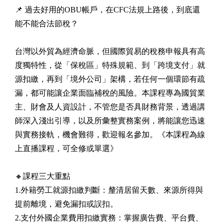
📌 過去好用的OBU帳戶，在CFC法規上路後，到底還
能不能合法節稅？
台灣以外貿為經濟命脈，但國際貿易的稅務申報具有高
度獨特性，從「保稅區」特殊規範、到「跨境支付」就
源扣繳，再到「境外公司」架構，若任何一個環節有疏
漏，都可能讓企業面臨補稅的風險。本課程專為國貿業
主、財會及人資設計，不管您是否具財務背景，透過講
師深入淺出引導，以及所彙整實務案例，將能讓您迅速
與實務接軌，機會難得，歡迎報名參加。《本課程為線
上直播課程，可全修或單選》
🔸課程三大重點
1.外籍勞工就源扣繳判斷：釐清居留天數、來源所得與
提前離境，避免漏扣或誤扣。
2.支付外國企業費用扣繳實務：掌握廣告費、平台費、