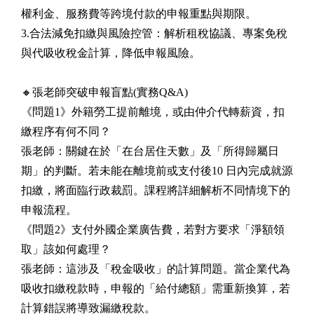
權利金、服務費等跨境付款的申報重點與期限。
3.合法減免扣繳與風險控管：解析租稅協議、專案免稅
與代吸收稅金計算，降低申報風險。
🔸張老師突破申報盲點(實務Q&A)
《問題1》外籍勞工提前離境，或由仲介代轉薪資，扣
繳程序有何不同？
張老師：關鍵在於「在台居住天數」及「所得歸屬日
期」的判斷。若未能在離境前或支付後10 日內完成就源
扣繳，將面臨行政裁罰。課程將詳細解析不同情境下的
申報流程。
《問題2》支付外國企業廣告費，若對方要求「淨額領
取」該如何處理？
張老師：這涉及「稅金吸收」的計算問題。當企業代為
吸收扣繳稅款時，申報的「給付總額」需重新換算，若
計算錯誤將導致漏繳稅款。