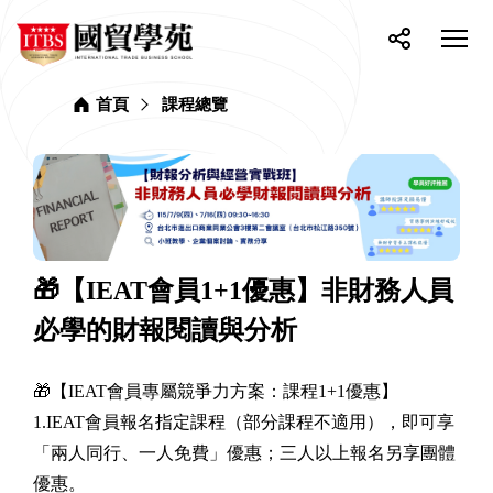
網
ITBS
站
選
國
單
按
分
貿
主
開
鈕
享
學
選
關
苑
首頁
課程總覽
單
🎁【IEAT會員1+1優惠】非財務人員
必學的財報閱讀與分析
🎁【IEAT會員專屬競爭力方案：課程1+1優惠】
1.IEAT會員報名指定課程（部分課程不適用），即可享
「兩人同行、一人免費」優惠；三人以上報名另享團體
優惠。