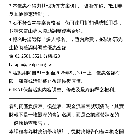
2.本優惠不得與其他折扣方案併用（含折扣碼、抵用券
及其他優惠活動）。
3.若不符合本專案資格者，仍可使用折扣碼或抵用券，
並請來電由專人協助調整優惠金額。
4.報名時請選擇「多人報名」，暫勿繳費，並聯絡郭先
生協助確認與調整優惠金額。
☎ 02-2581-3521 分機423
📧 apin@ieatpe.org.tw
5.活動期間自即日起至2026年9月30日止，優惠名額有
限，額滿或活動截止後即恢復原價。
6.IEAT保留活動內容調整、修改及最終解釋之權利。
——————————
看到資產負債表、損益表、現金流量表就頭痛嗎？其實
財報不是一堆艱深的會計名詞，而是企業經營狀況的
「健康檢查報告」。
本課程專為財務初學者設計，從財務報告的基本概念開