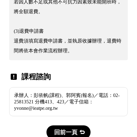
若因人數不足或其他不可抗力因素致未能開班時，
將全額退費。
(3)退費申請書
退費須填寫退費申請書，並執原收據辦理，退費時
間將依本會作業流程辦理。
課程諮詢
承辦人：彭依帆(課程)、郭阿賓(報名)／電話：02-
25813521 分機413、423／電子信箱：
yvonne@ieatpe.org.tw
回前一頁