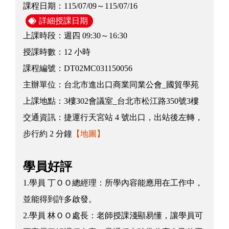
課程日期：
115/07/09～115/07/16
詳細授課日期
上課時段：
週四 09:30～16:30
授課時數：
12 小時
課程編號：
DT02MC031150056
主辦單位：
台北市進出口商業同業公會_國貿學苑
上課地點：
3樓302會議室_台北市松江路350號3樓
交通資訊：
捷運行天宮站 4 號出口，出站後左轉，
步行約 2 分鐘
【地圖】
學員好評
1.學員 丁ＯＯ總經理：所學內容能應用在工作中，
並能得到許多啟發。
2.學員 林ＯＯ處長：老師授課淺顯易懂，讓學員可