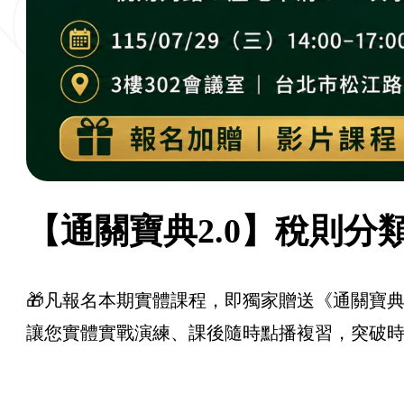
【通關寶典2.0】稅則
🎁凡報名本期實體課程，即獨家贈送《通關寶
讓您實體實戰演練、課後隨時點播複習，突破