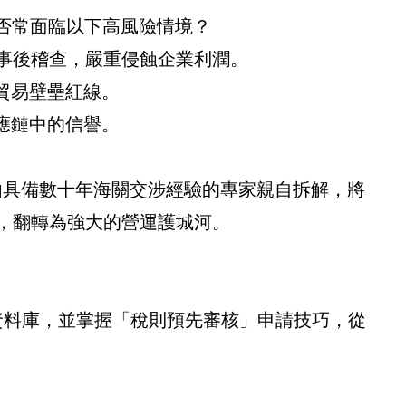
否常面臨以下高風險情境？
年的事後稽查，嚴重侵蝕企業利潤。
貿易壁壘紅線。
應鏈中的信譽。
由具備數十年海關交涉經驗的專家親自拆解，將
險，翻轉為強大的營運護城河。
則資料庫，並掌握「稅則預先審核」申請技巧，從