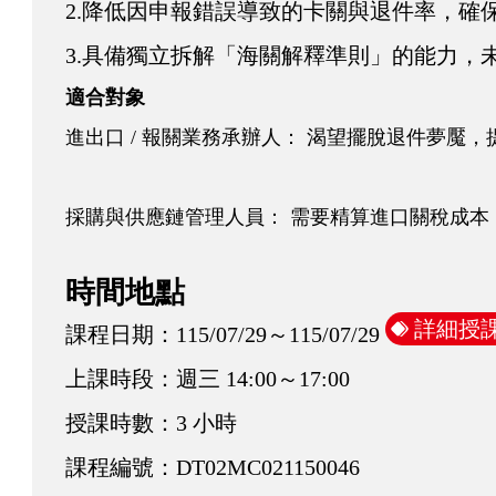
2.降低因申報錯誤導致的卡關與退件率，確
3.具備獨立拆解「海關解釋準則」的能力，未
適合對象
進出口 / 報關業務承辦人： 渴望擺脫退件夢
採購與供應鏈管理人員： 需要精算進口關稅成
時間地點
詳細授
課程日期：
115/07/29～115/07/29
上課時段：
週三 14:00～17:00
授課時數：
3 小時
課程編號：
DT02MC021150046