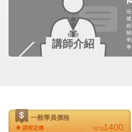
現
國
經
關
學
講師介紹
專
價
格
一般學員價格
說
1400
課程定價
NT$
明