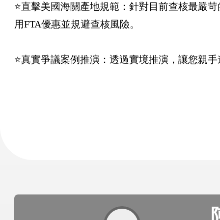
⭐直擊美國海關產地規範：針對目前查核最嚴苛
用FTA優惠並規避查核風險。
⭐真實爭議案例推演：透過實境推演，讓您親手