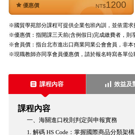
1200
優惠價
NT$
※國貿學苑部分課程可提供企業包班內訓，並依需求
※優惠價：指開課三天前(含例假日)完成繳費者，則
※會員價：指台北市進出口商業同業公會會員，非本
※現職教師亦同享會員優惠價，請於報名時寫各單位
課
程
課程內容
效益及
資
訊
課程內容
一、海關進口稅則判定與申報實務
1. 解碼 HS Code：掌握國際商品分類