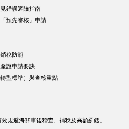
常見錯誤避險指南
與「預先審核」申請
傾銷稅防範
與產證申請要訣
質轉型標準）與查核重點
有效規避海關事後稽查、補稅及高額罰鍰。