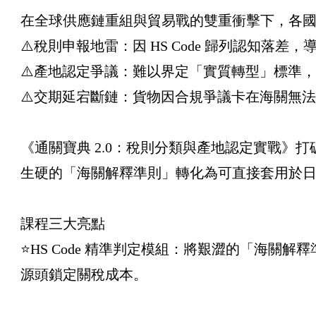
在全球供應鏈重組與貿易戰的雙重衝擊下，各
⚠️稅則申報地雷：因 HS Code 歸列認知
⚠️產地認定爭議：難以界定「實質轉型」標準
⚠️交期延宕斷鏈：貨物因合規爭議卡在海關無
《通關寶典 2.0：稅則分類與產地認定實戰
生硬的「海關解釋準則」轉化為可直接套用於日
課程三大亮點
⭐HS Code 精準判定模組：將艱澀的「海
源頭鎖定關稅成本。