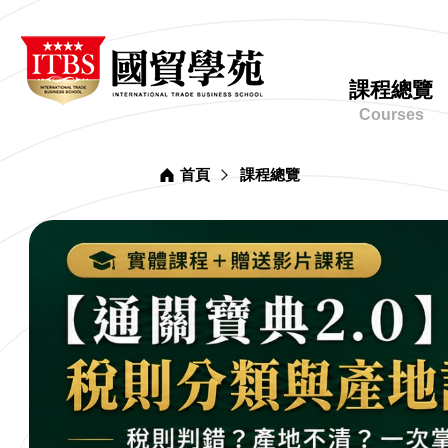
台
ITBS
北
國
市
貿
網
進
學
課程總覽
出
苑
站
口
Courses
主
商
業
選
同
單
業
首頁
課程總覽
公
會