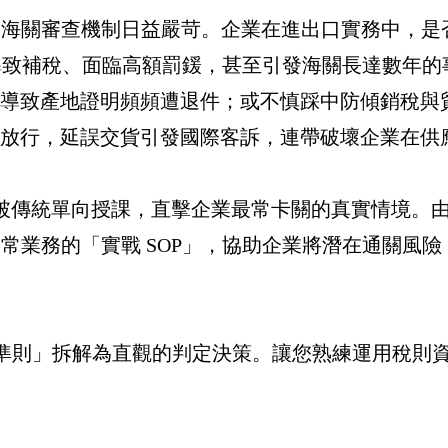
國海關審查機制日益嚴苛。企業在進出口實務中，是
落差，導致補稅、面臨高額罰鍰，甚至引發海關長達數
，導致產地證明頻頻遭退件；或不慎踩中防傾銷稅與
法放行，延誤交貨引發國際客訴，連帶破壞企業在供
》打破傳統單向授課，直擊企業最常卡關的真實情境。
常業務的「實戰 SOP」，協助企業將潛在通關風
關解釋準則」拆解為直觀的判定決策。讓您熟練運用稅