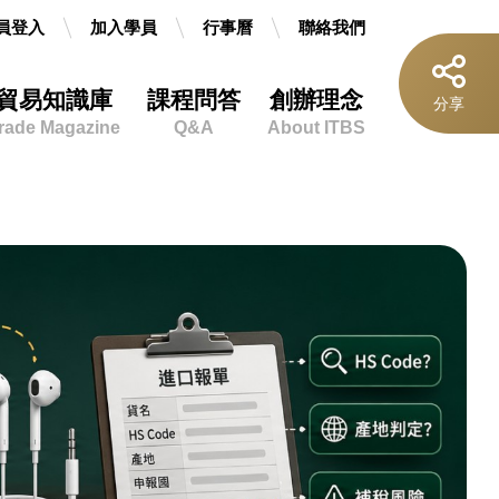
員登入
加入學員
行事曆
聯絡我們
貿易知識庫
課程問答
創辦理念
按
分享
鈕
rade Magazine
Q&A
About ITBS