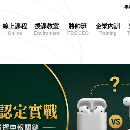
學
線上課程
授課教室
將帥班
企業內訓
Online
Enviroment
ITBS CEO
Training
T