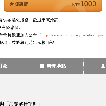
1000
優惠價
NT$
提供客製化服務，歡迎來電洽詢。
享有優惠價。
會會員歡迎加入公會（
https://www.ieatpe.org.tw/about/join
職稱，並於報到時出示教師證。
對象
時間地點
架構與「海關解釋準則」